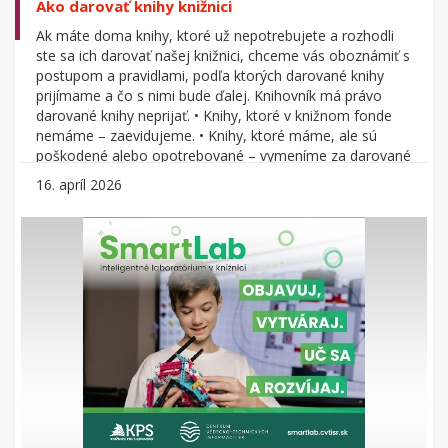
Ako darovať knihy knižnici
Ak máte doma knihy, ktoré už nepotrebujete a rozhodli
ste sa ich darovať našej knižnici, chceme vás oboznámiť s
postupom a pravidlami, podľa ktorých darované knihy
prijímame a čo s nimi bude ďalej. Knihovník má právo
darované knihy neprijať. • Knihy, ktoré v knižnom fonde
nemáme – zaevidujeme. • Knihy, ktoré máme, ale sú
poškodené alebo opotrebované – vymeníme za darované
v dobrom stave. • Knihy pre nás nevhodné – posúvame
16. apríl 2026
na knižnú burzu knižnice, kde sa predajú za symbolickú
cenu. Výťažok z predaja použijeme na nákup nových kníh
do knižnice. • Z kapacitných dôvodov nie je v našich silách
spracovávať všetky darované knihy, preto ich vyberáme
podľa dopytu čitateľov. • V našej knižnici...