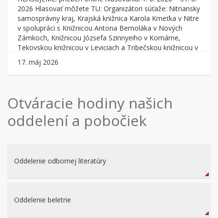
2026 Hlasovať môžete TU: Organizátori súťaže: Nitriansky
samosprávny kraj, Krajská knižnica Karola Kmeťka v Nitre
v spolupráci s Knižnicou Antona Bernoláka v Nových
Zámkoch, Knižnicou Józsefa Szinnyeiho v Komárne,
Tekovskou knižnicou v Leviciach a Tribečskou knižnicou v
Topoľčanoch vyhlasujú súťaž NAJ kniha Nitrianskeho
17. máj 2026
samosprávneho kraja 2025. Zámer súťaže: Zámerom
projektu je podpora prezentácie literárnej tvorby
regionálnych autorov a autorov, ktorých tvorba je
regionálne (obrazom, slovom alebo ich kombináciou)
Otváracie hodiny našich
spätá s Nitrianskym krajom. Cieľom projektu je na úrovni
oddelení a pobočiek
kraja vytvoriť čitateľsky pútavú súťaž o najlepšie knihy
vydané...
Oddelenie odbornej literatúry
Oddelenie beletrie