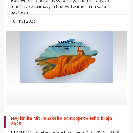
Holubyho ul. č. 6 počas výpožičných hodín a objavte
množstvo zaujímavých titulov. Tešíme sa na vašu
návštevu!
18. máj 2026
NAJ kniha Nitrianskeho samosprávneho kraja
2025
HLASUJEME: priebeh online hlasovania: 1. 6. 2026 – 31. 8.