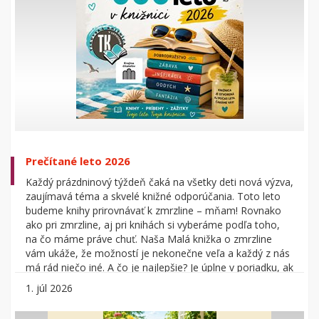
Prečítané leto 2026
Každý prázdninový týždeň čaká na všetky deti nová výzva,
zaujímavá téma a skvelé knižné odporúčania. Toto leto
budeme knihy prirovnávať k zmrzline – mňam! Rovnako
ako pri zmrzline, aj pri knihách si vyberáme podľa toho,
na čo máme práve chuť. Naša Malá knižka o zmrzline
vám ukáže, že možností je nekonečne veľa a každý z nás
má rád niečo iné. A čo je najlepšie? Je úplne v poriadku, ak
sa naše chute – na zmrzlinu aj na knihy – časom menia.
1. júl 2026
Počas celých prázdnin sa na Vás tešíme v Oddelení
literatúry pre deti (Junior, Ul.A. Sládkoviča 2, prízemie).