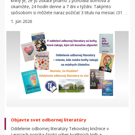
knihy je, že ju získate priamo z pohodlia domova a
okamžite, 24 hodín denne a 7 dni v týždni. Takýmto
spôsobom si môžete naraz požičať 3 tituly na mesiac (31
dní). Postup stiahnutia e-knihy nájdete TU.
1. jún 2026
Objavte svet odbornej literatúry
Oddelenie odbornej literatúry Tekovskej knižnice v
Leviciach ponúka široký výber kvalitných kníh a