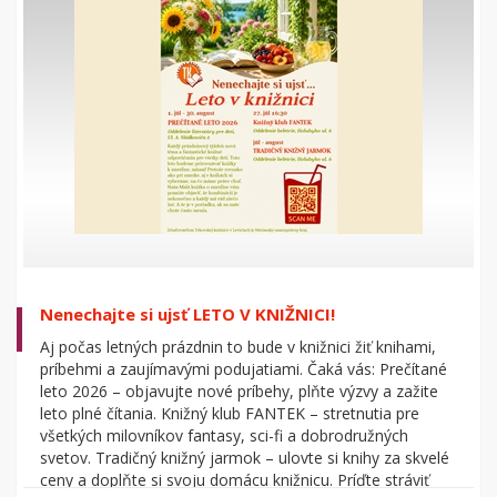
Každý týždeň nová zaujímavá téma, výzva a skvelé knižné
odporúčania. Tu si môže stiahnuť Malú knižku o zmrzline.
Tešíme sa na Vás!
Nenechajte si ujsť LETO V KNIŽNICI!
Aj počas letných prázdnin to bude v knižnici žiť knihami,
príbehmi a zaujímavými podujatiami. Čaká vás: Prečítané
leto 2026 – objavujte nové príbehy, plňte výzvy a zažite
leto plné čítania. Knižný klub FANTEK – stretnutia pre
všetkých milovníkov fantasy, sci-fi a dobrodružných
svetov. Tradičný knižný jarmok – ulovte si knihy za skvelé
ceny a doplňte si svoju domácu knižnicu. Príďte stráviť