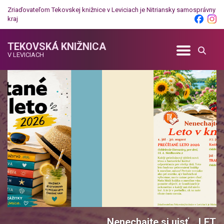
Zriaďovateľom Tekovskej knižnice v Leviciach je
Nitriansky samosprávny
kraj
TEKOVSKÁ KNIŽNICA
V LEVICIACH
Zastaviť posun upútavok
Nenechajte si ujsť... LETO V