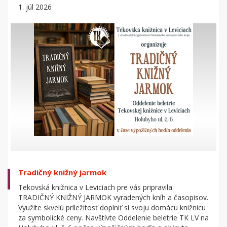
leto s nami, objaviť nové knihy a zažiť príjemnú atmosféru
1. júl 2026
knižnice. Tešíme sa na vás počas júla a augusta!
Tradičný knižný jarmok
Tekovská knižnica v Leviciach pre vás pripravila
TRADIČNÝ KNIŽNÝ JARMOK vyradených kníh a časopisov.
Využite skvelú príležitosť doplniť si svoju domácu knižnicu
za symbolické ceny. Navštívte Oddelenie beletrie TK LV na