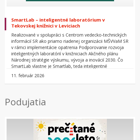
SmartLab – inteligentné laboratórium v
Tekovskej knižnici v Leviciach
Realizované v spolupráci s Centrom vedecko-technických
informácií SR ako priamo riadenej organizácii MŠVVaM SR
v rámci implementácie opatrenia Podporovanie rozvoja
inteligentných laboratórií v knižniciach Akčného plánu
Národnej stratégie výskumu, vývoja a inovácií 2030. Čo
SmartLab vlastne je Smartlab, teda inteligentné
laboratórium alebo kreatívna dielňa, je priestor v knižnici,
11. február 2026
kde sa prostredníctvom digitálnych technológií poskytujú
nové služby. Podporuje kreativitu a rozvíja tradičné aj
digitálne zručnosti. Ciele SmartLabu Cieľom SmartLabu je
zvýšiť záujem o vedu, výskum, inovácie a technológie
Podujatia
prostredníctvom zážitkového vzdelávania určeného pre
verejnosť – najmä pre deti a mládež, ale...