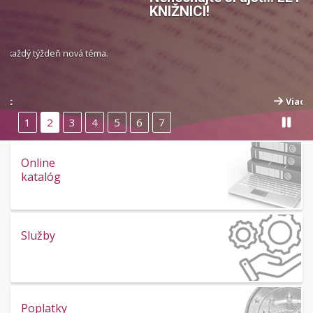
KNIŽNICI!
Viac
1
2
3
4
5
6
7
Online
katalóg
Služby
Poplatky