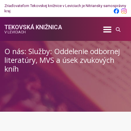
Zriaďovateľom Tekovskej knižnice v Leviciach je
Nitriansky samosprávny
kraj
TEKOVSKÁ KNIŽNICA
V LEVICIACH
O nás: Služby: Oddelenie odbornej
literatúry, MVS a úsek zvukových
kníh