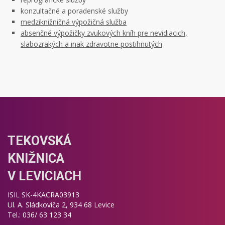
konzultačné a poradenské služby
medziknižničná výpožičná služba
absenčné výpožičky zvukových kníh pre nevidiacich,
slabozrakých a inak zdravotne postihnutých
TEKOVSKÁ
KNIŽNICA
V LEVICIACH
ISIL SK-4KACRA03913
Ul. A. Sládkoviča 2, 934 68 Levice
Tel.: 036/ 63 123 34