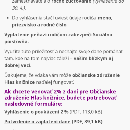
zamestnávateľa o
ročné zúčtovanie
(vyhlásenie do
30. 4.).
Do vyhlásenia stačí uviesť údaje rodiča:
meno,
priezvisko a rodné číslo
.
Vyplatenie peňazí rodičom zabezpečí Sociálna
poisťovňa.
Využite túto príležitosť a nechajte svoje dane pomáhať
tam, kde na tom najviac záleží –
vašim blízkym aj
dobrej veci
.
Ďakujeme, že vďaka vám môže
občianske združenie
Hlas knižnice
naďalej fungovať.
Ak chcete venovať 2% z daní pre Občianske
združenie Hlas knižnice, budete potrebovať
nasledovné formuláre:
Vyhlásenie o poukázení 2 %
(PDF, 113,0 kB)
Potvrdenie o zaplatení dane
(PDF, 39,1 kB)