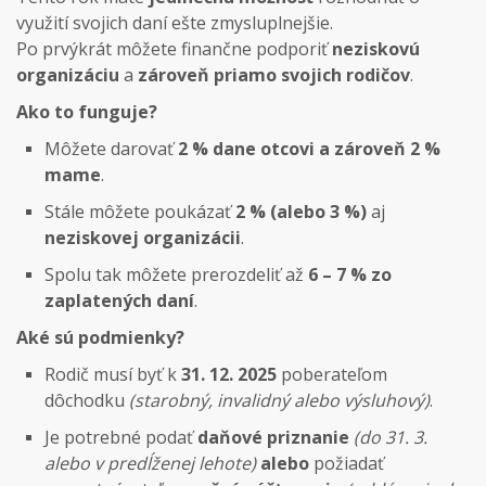
využití svojich daní ešte zmysluplnejšie.
Po prvýkrát môžete finančne podporiť
neziskovú
organizáciu
a
zároveň priamo svojich rodičov
.
Ako to funguje?
Môžete darovať
2 % dane otcovi a zároveň 2 %
mame
.
Stále môžete poukázať
2 % (alebo 3 %)
aj
neziskovej organizácii
.
Spolu tak môžete prerozdeliť až
6 – 7 % zo
zaplatených daní
.
Aké sú podmienky?
Rodič musí byť k
31. 12. 2025
poberateľom
dôchodku
(starobný, invalidný alebo výsluhový)
.
Je potrebné podať
daňové priznanie
(do 31. 3.
alebo v predĺženej lehote)
alebo
požiadať