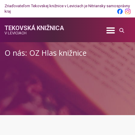
Zriaďovateľom Tekovskej knižnice v Leviciach je
Nitriansky samosprávny
kraj
TEKOVSKÁ KNIŽNICA
V LEVICIACH
O nás: OZ Hlas knižnice