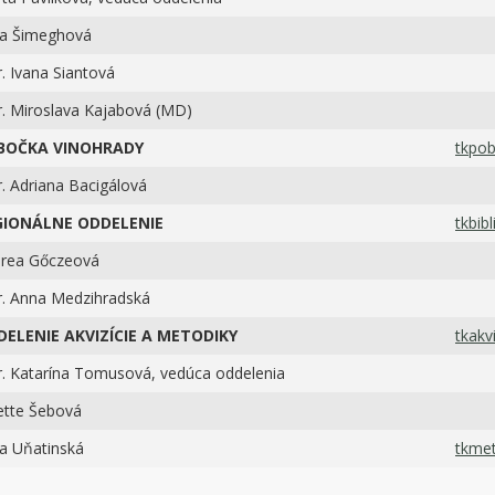
ka Šimeghová
. Ivana Siantová
. Miroslava Kajabová (MD)
BOČKA VINOHRADY
tkpob
. Adriana Bacigálová
GIONÁLNE
ODDELENIE
tkbib
rea Gőczeová
. Anna Medzihradská
ELENIE AKVIZÍCIE A METODIKY
tkakv
. Katarína Tomusová, vedúca oddelenia
ette Šebová
a Uňatinská
tkmet