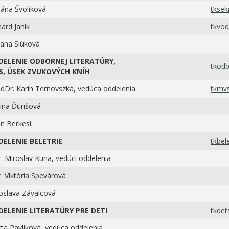
iána Švolíková
tksek
hard Janík
tkvod
ana Slúková
DELENIE ODBORNEJ LITERATÚRY,
tkodb
S, ÚSEK ZVUKOVÝCH KNÍH
dDr. Karin Ternovszká, vedúca oddelenia
tkmvs
ina Ďurišová
ian Berkesi
DELENIE BELETRIE
tkbel
. Miroslav Kuna, vedúci oddelenia
. Viktória Spevárová
oslava Závalcová
DELENIE LITERATÚRY PRE DETI
tkdet
ta Pavlíková, vedúca oddelenia