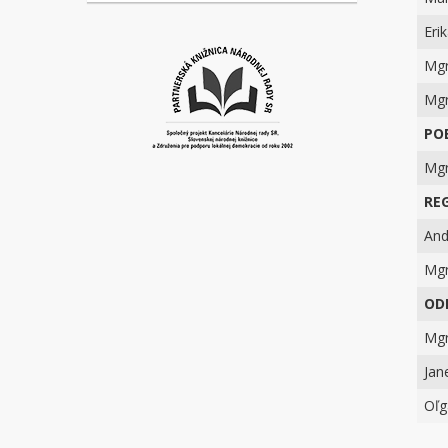
Eri
Mgr
Mgr
PO
Mgr
RE
And
Mgr
ODD
Mgr
Jan
Oľg