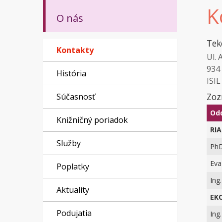
K
O nás
Tek
Kontakty
Ul. 
934 
História
ISI
Zoz
Súčasnosť
Odd
Knižničný poriadok
RI
Služby
PhD
Eva
Poplatky
Ing
Aktuality
EK
Podujatia
Ing