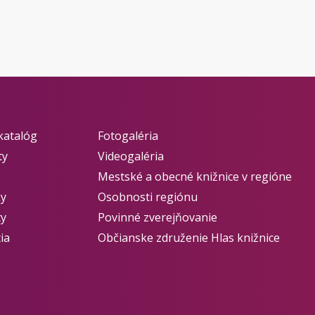
katalóg
Fotogaléria
ty
Videogaléria
Mestské a obecné knižnice v regióne
ky
Osobnosti regiónu
ty
Povinné zverejňovanie
ia
Občianske združenie Hlas knižnice