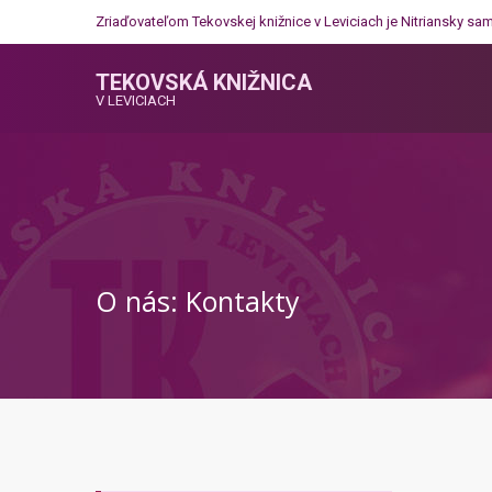
Zriaďovateľom Tekovskej knižnice v Leviciach je
Nitriansky sa
TEKOVSKÁ KNIŽNICA
V LEVICIACH
O nás: Kontakty