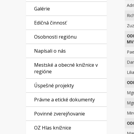
Adr
Galérie
Ric
Edičná činnosť
Zuz
OD
Osobnosti regiónu
MV
Napísali o nás
Pae
Dar
Mestské a obecné knižnice v
regióne
Lil
OD
Úspešné projekty
Mgr
Právne a etické dokumenty
Mgr
Mir
Povinné zverejňovanie
OD
OZ Hlas knižnice
Mar