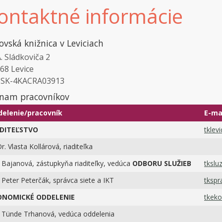
ontaktné informácie
ovská knižnica v Leviciach
A. Sládkoviča 2
68 Levice
L SK-4KACRA03913
nam pracovníkov
elenie/pracovník
E-ma
ADITEĽSTVO
tklev
r. Vlasta Kollárová, riaditeľka
 Bajanová, zástupkyňa riaditeľky, vedúca
ODBORU SLUŽIEB
tkslu
. Peter Peterčák, správca siete a IKT
tkspr
ONOMICKÉ ODDELENIE
tkeko
. Tünde Trhanová, vedúca oddelenia