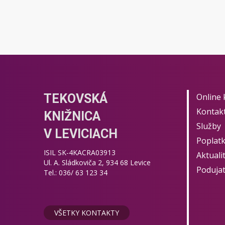
TEKOVSKÁ
Online 
Kontak
KNIŽNICA
Služby
V LEVICIACH
Poplat
ISIL SK-4KACRA03913
Aktuali
Ul. A. Sládkoviča 2, 934 68 Levice
Podujat
Tel.: 036/ 63 123 34
VŠETKY KONTAKTY