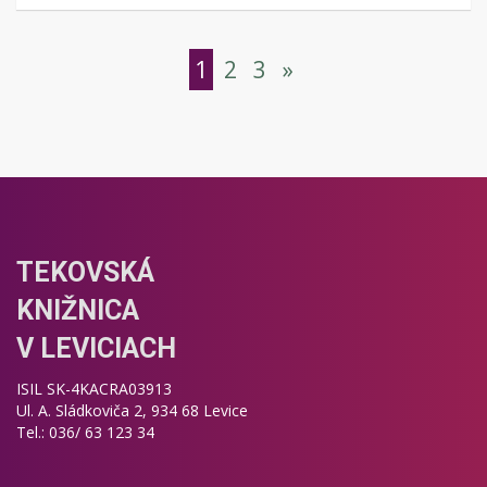
1
2
3
»
TEKOVSKÁ
KNIŽNICA
V LEVICIACH
ISIL SK-4KACRA03913
Ul. A. Sládkoviča 2, 934 68 Levice
Tel.: 036/ 63 123 34