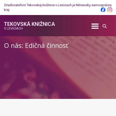
Zriaďovateľom Tekovskej knižnice v Leviciach je
Nitriansky samosprávny
kraj
TEKOVSKÁ KNIŽNICA
V LEVICIACH
O nás: Edičná činnosť