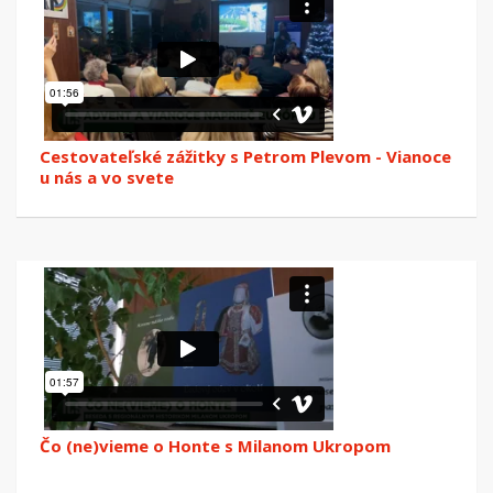
Cestovateľské zážitky s Petrom Plevom - Vianoce
u nás a vo svete
Čo (ne)vieme o Honte s Milanom Ukropom