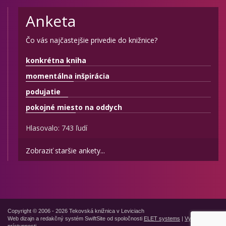
Anketa
Čo vás najčastejšie privedie do knižnice?
konkrétna kniha
momentálna inšpirácia
podujatie
pokojné miesto na oddych
Hlasovalo: 743 ľudí
Zobraziť staršie ankety...
Copyright © 2006 - 2026 Tekovská knižnica v Leviciach
Web dizajn a redakčný systém SwiftSite od spoločnosti
ELET systems
|
Vyhlásenie o