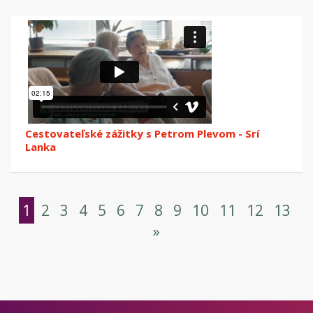
Cestovateľské zážitky s Petrom Plevom - Srí
Lanka
1
2
3
4
5
6
7
8
9
10
11
12
13
»