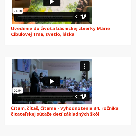
Uvedenie do života básnickej zbierky Márie
Cibulovej Tma, svetlo, láska
Čítam, čítaš, čítame - vyhodnotenie 34. ročníka
čitateľskej súťaže detí základných škôl