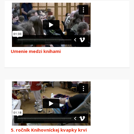
Umenie medzi knihami
5. ročník Knihovníckej kvapky krvi