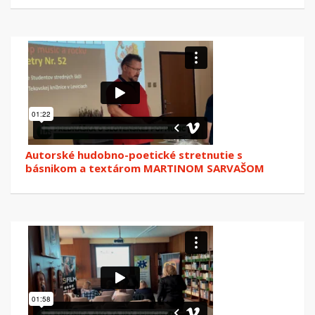
Autorské hudobno-poetické stretnutie s
básnikom a textárom MARTINOM SARVAŠOM