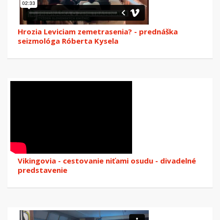
Hrozia Leviciam zemetrasenia? - prednáška
seizmológa Róberta Kysela
Vikingovia - cestovanie niťami osudu - divadelné
predstavenie