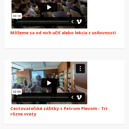
Môžeme sa od nich učiť alebo lekcia z usilovnosti
Cestovateľské zážitky s Petrom Plevom - Tri
rôzne svety