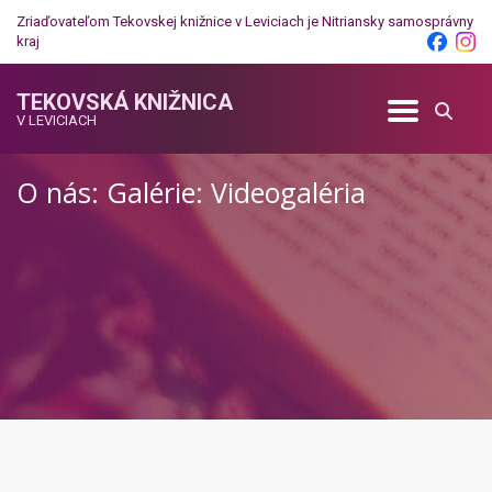
Zriaďovateľom Tekovskej knižnice v Leviciach je
Nitriansky samosprávny
kraj
TEKOVSKÁ KNIŽNICA
V LEVICIACH
O nás: Galérie: Videogaléria