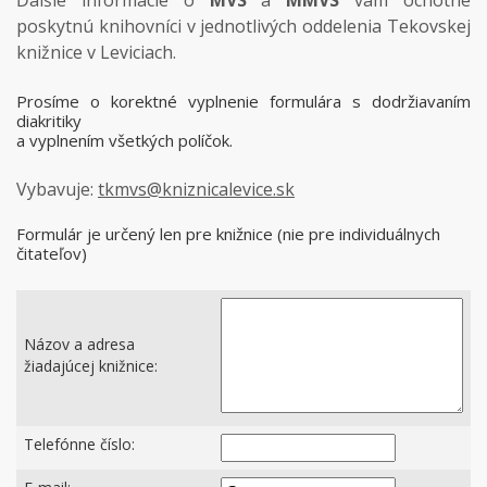
Ďalšie informácie o
MVS
a
MMVS
vám ochotne
poskytnú knihovníci v jednotlivých oddelenia Tekovskej
knižnice v Leviciach.
Prosíme o korektné vyplnenie formulára s dodržiavaním
diakritiky
a vyplnením všetkých políčok.
Vybavuje:
tkmvs@kniznicalevice.sk
Formulár je určený len pre knižnice (nie pre individuálnych
čitateľov)
Názov a adresa
žiadajúcej knižnice:
Telefónne číslo: