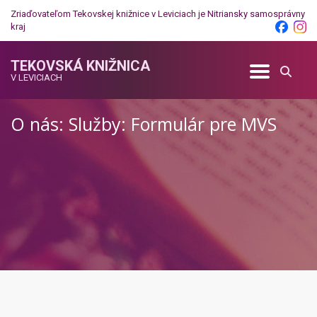
Zriaďovateľom Tekovskej knižnice v Leviciach je
Nitriansky samosprávny
kraj
TEKOVSKÁ KNIŽNICA
V LEVICIACH
O nás: Služby: Formulár pre MVS