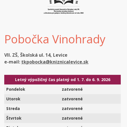
Pobočka Vinohrady
VII. ZŠ, Školská ul. 14, Levice
e-mail:
tkpobocka@kniznicalevice.sk
Letný výpožičný čas platný od 1. 7. do 6. 9. 2026
Pondelok
zatvorené
Utorok
zatvorené
Streda
zatvorené
Štvrtok
zatvorené