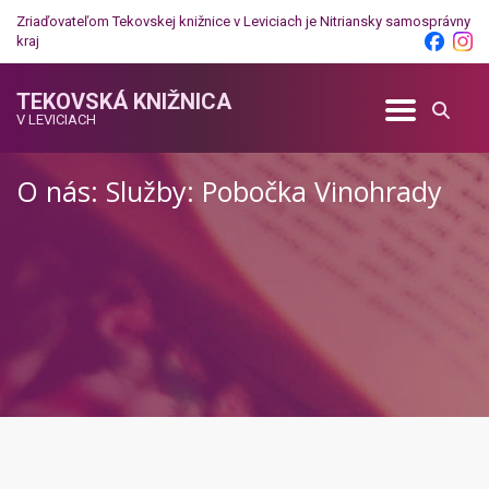
Zriaďovateľom Tekovskej knižnice v Leviciach je
Nitriansky samosprávny
kraj
TEKOVSKÁ KNIŽNICA
V LEVICIACH
O nás: Služby: Pobočka Vinohrady