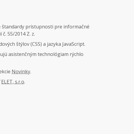
é štandardy prístupnosti pre informačné
č. 55/2014 Z. z.
vých štýlov (CSS) a jazyka JavaScript.
ujú asistenčným technológiam rýchlo
ekcie
Novinky
.
ť
ELET, s.r.o
.