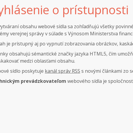
yhlásenie o prístupnosti
 vytváraní obsahu webové sídla sa zohľadňujú všetky povinn
émy verejnej správy v súlade s Výnosom Ministerstva financií 
h je prístupný aj po vypnutí zobrazovania obrázkov, kaskádo
ánky obsahujú sémantické značky jazyka HTML5, čím umožň
skakovať medzi oblasťami obsahu.
ové sídlo poskytuje
kanál správ RSS
s novými článkami zo s
hnickým prevádzkovateľom
webového sídla je spoločnos