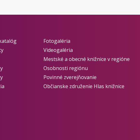
katalóg
Fotogaléria
ty
Videogaléria
Mestské a obecné knižnice v regióne
ky
Osobnosti regiónu
ty
Povinné zverejňovanie
ia
Občianske združenie Hlas knižnice