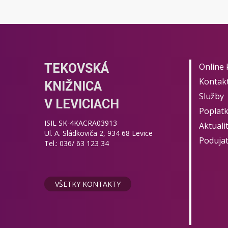
TEKOVSKÁ
Online 
Kontak
KNIŽNICA
Služby
V LEVICIACH
Poplat
ISIL SK-4KACRA03913
Aktuali
Ul. A. Sládkoviča 2, 934 68 Levice
Podujat
Tel.: 036/ 63 123 34
VŠETKY KONTAKTY