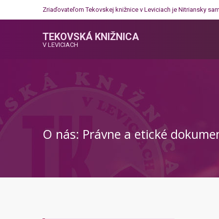
Zriaďovateľom Tekovskej knižnice v Leviciach je
Nitriansky sa
TEKOVSKÁ KNIŽNICA
V LEVICIACH
O nás: Právne a etické dokumen