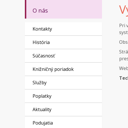
V
O nás
Pri
Kontakty
syst
Obsa
História
Str
Súčasnosť
pre
Web
Knižničný poriadok
Tec
Služby
Poplatky
Aktuality
Podujatia