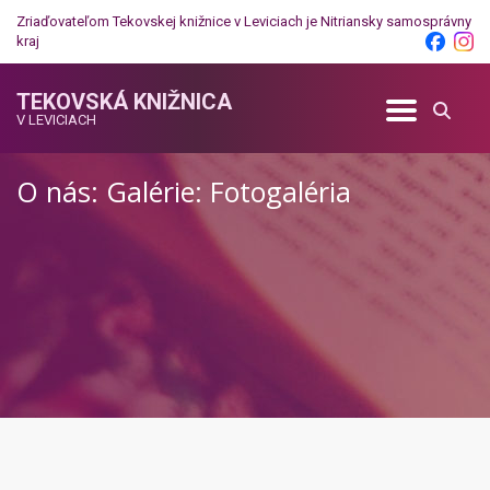
Zriaďovateľom Tekovskej knižnice v Leviciach je
Nitriansky samosprávny
kraj
TEKOVSKÁ KNIŽNICA
V LEVICIACH
O nás: Galérie: Fotogaléria