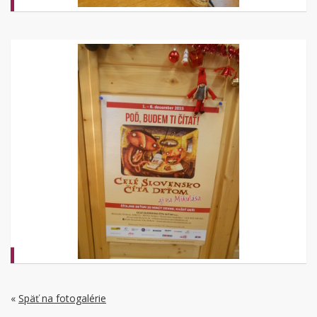
«
Späť na fotogalérie