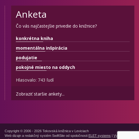
Anketa
Čo vás najčastejšie privedie do knižnice?
konkrétna kniha
momentálna inšpirácia
podujatie
pokojné miesto na oddych
Hlasovalo: 743 ľudí
Zobraziť staršie ankety...
Copyright © 2006 - 2026 Tekovská knižnica v Leviciach
Web dizajn a redakčný systém SwiftSite od spoločnosti
ELET systems
|
Vyhlásenie o