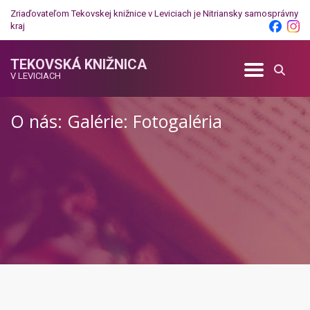
Zriaďovateľom Tekovskej knižnice v Leviciach je
Nitriansky samosprávny
kraj
TEKOVSKÁ KNIŽNICA
V LEVICIACH
O nás: Galérie: Fotogaléria