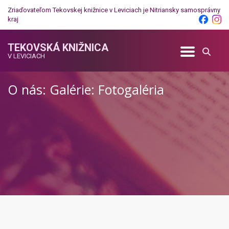
Zriaďovateľom Tekovskej knižnice v Leviciach je
Nitriansky samosprávny
kraj
TEKOVSKÁ KNIŽNICA
V LEVICIACH
O nás: Galérie: Fotogaléria