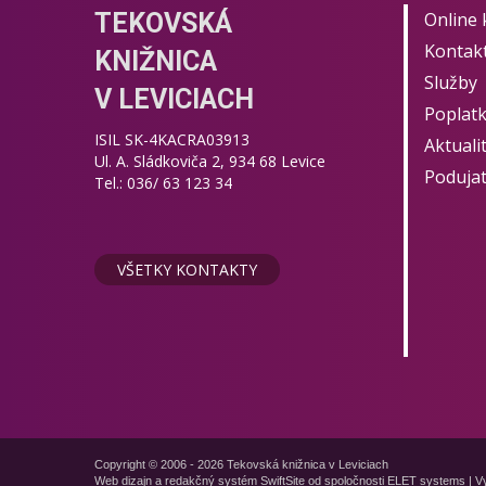
TEKOVSKÁ
Online 
Kontak
KNIŽNICA
Služby
V LEVICIACH
Poplat
ISIL SK-4KACRA03913
Aktuali
Ul. A. Sládkoviča 2, 934 68 Levice
Podujat
Tel.: 036/ 63 123 34
VŠETKY KONTAKTY
Copyright © 2006 - 2026 Tekovská knižnica v Leviciach
Web dizajn a redakčný systém SwiftSite od spoločnosti
ELET systems
|
Vy