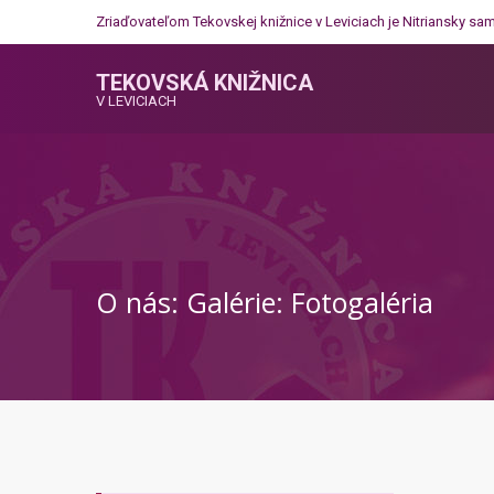
Zriaďovateľom Tekovskej knižnice v Leviciach je
Nitriansky sa
TEKOVSKÁ KNIŽNICA
V LEVICIACH
O nás: Galérie: Fotogaléria