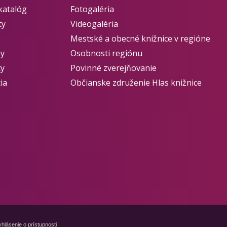
katalóg
Fotogaléria
ty
Videogaléria
Mestské a obecné knižnice v regióne
ky
Osobnosti regiónu
ty
Povinné zverejňovanie
ia
Občianske združenie Hlas knižnice
hlásenie o prístupnosti