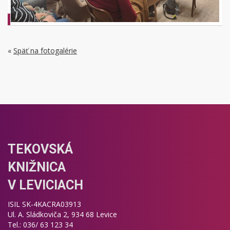
«
Späť na fotogalérie
TEKOVSKÁ
KNIŽNICA
V LEVICIACH
ISIL SK-4KACRA03913
Ul. A. Sládkoviča 2, 934 68 Levice
Tel.: 036/ 63 123 34