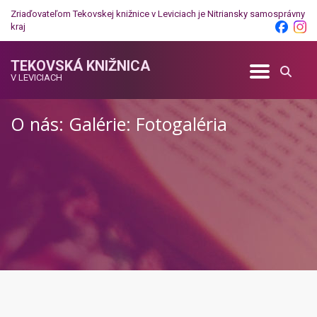
Zriaďovateľom Tekovskej knižnice v Leviciach je
Nitriansky samosprávny
kraj
TEKOVSKÁ KNIŽNICA
V LEVICIACH
O nás: Galérie: Fotogaléria