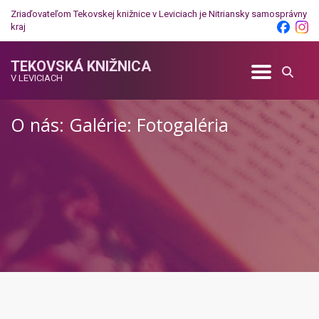
Zriaďovateľom Tekovskej knižnice v Leviciach je
Nitriansky samosprávny
kraj
TEKOVSKÁ KNIŽNICA
V LEVICIACH
O nás: Galérie: Fotogaléria