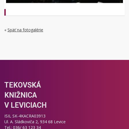
«
Späť na fotogalérie
TEKOVSKÁ
KNIŽNICA
V LEVICIACH
ISIL SK-4KACRA03913
Ul. A. Sládkoviča 2, 934 68 Levice
Tel.: 036/ 63 123 34