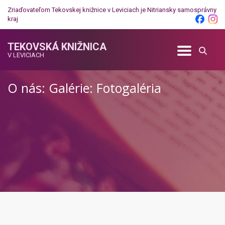
Zriaďovateľom Tekovskej knižnice v Leviciach je
Nitriansky samosprávny
kraj
TEKOVSKÁ KNIŽNICA
V LEVICIACH
O nás: Galérie: Fotogaléria