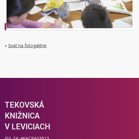
«
Späť na fotogalérie
TEKOVSKÁ
KNIŽNICA
V LEVICIACH
ISIL SK-4KACRA03913