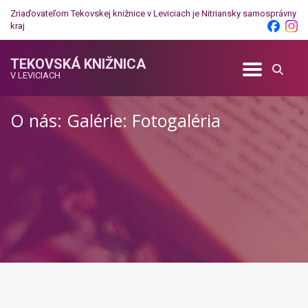
Zriaďovateľom Tekovskej knižnice v Leviciach je
Nitriansky samosprávny
kraj
TEKOVSKÁ KNIŽNICA
V LEVICIACH
O nás: Galérie: Fotogaléria