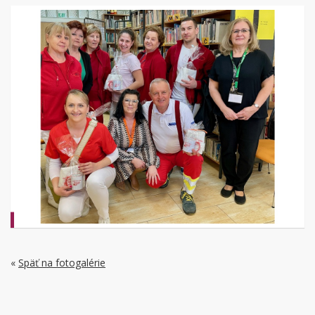
«
Späť na fotogalérie