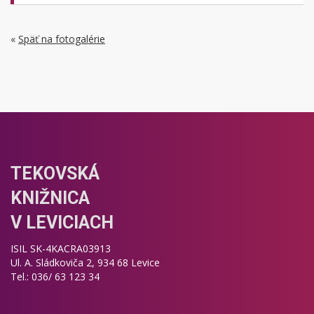
«
Späť na fotogalérie
TEKOVSKÁ
KNIŽNICA
V LEVICIACH
ISIL SK-4KACRA03913
Ul. A. Sládkoviča 2, 934 68 Levice
Tel.: 036/ 63 123 34