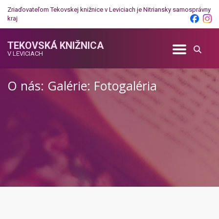
Zriaďovateľom Tekovskej knižnice v Leviciach je
Nitriansky samosprávny
kraj
TEKOVSKÁ KNIŽNICA
V LEVICIACH
O nás: Galérie: Fotogaléria