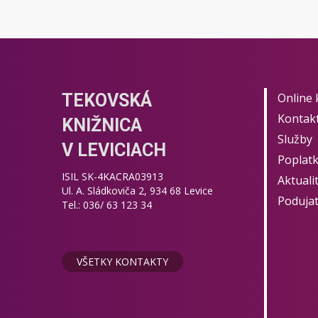
TEKOVSKÁ
Online 
Kontak
KNIŽNICA
Služby
V LEVICIACH
Poplat
ISIL SK-4KACRA03913
Aktuali
Ul. A. Sládkoviča 2, 934 68 Levice
Podujat
Tel.: 036/ 63 123 34
VŠETKY KONTAKTY