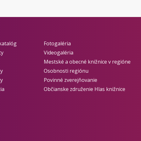
katalóg
Fotogaléria
ty
Videogaléria
Mestské a obecné knižnice v regióne
ky
Osobnosti regiónu
ty
Povinné zverejňovanie
ia
Občianske združenie Hlas knižnice