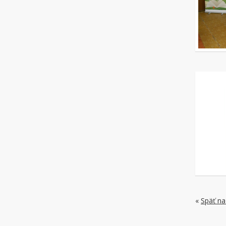
«
Späť na