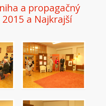
kniha a propagačný
 2015 a Najkrajší