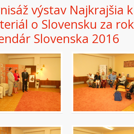
nisáž výstav Najkrajšia 
eriál o Slovensku za rok
endár Slovenska 2016