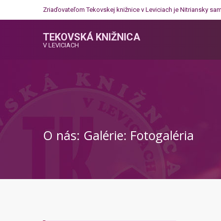
Zriaďovateľom Tekovskej knižnice v Leviciach je
Nitriansky sa
TEKOVSKÁ KNIŽNICA
V LEVICIACH
O nás: Galérie: Fotogaléria