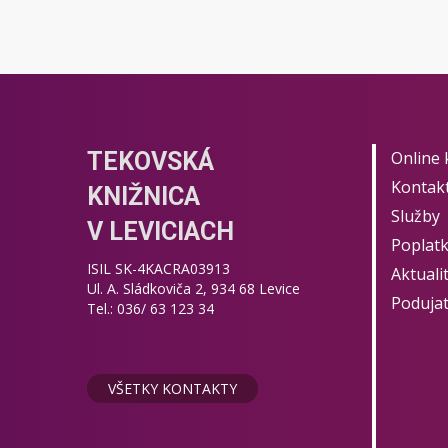
TEKOVSKÁ
Online 
Kontak
KNIŽNICA
Služby
V LEVICIACH
Poplat
ISIL SK-4KACRA03913
Aktuali
Ul. A. Sládkoviča 2, 934 68 Levice
Podujat
Tel.: 036/ 63 123 34
VŠETKY KONTAKTY