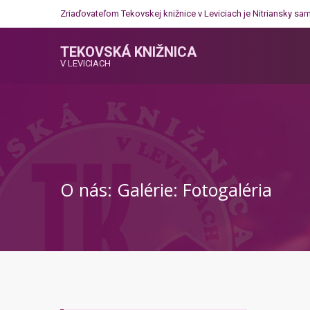
Zriaďovateľom Tekovskej knižnice v Leviciach je
Nitriansky sa
TEKOVSKÁ KNIŽNICA
V LEVICIACH
O nás: Galérie: Fotogaléria