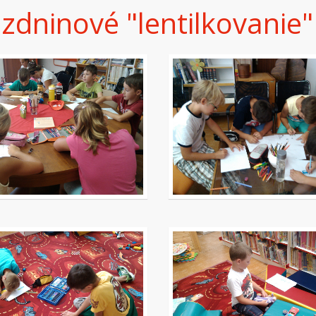
zdninové "lentilkovanie" 