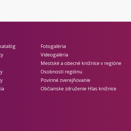
katalóg
Fotogaléria
ty
Videogaléria
Mestské a obecné knižnice v regióne
ky
Osobnosti regiónu
ty
Povinné zverejňovanie
ia
Občianske združenie Hlas knižnice