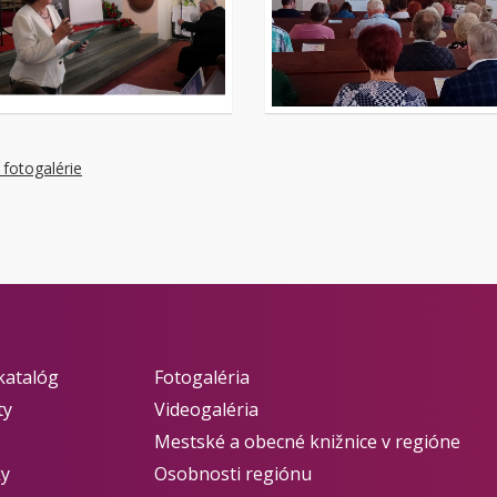
 fotogalérie
katalóg
Fotogaléria
ty
Videogaléria
Mestské a obecné knižnice v regióne
ky
Osobnosti regiónu