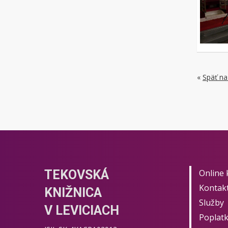
«
Späť na
TEKOVSKÁ
Online 
Kontak
KNIŽNICA
Služby
V LEVICIACH
Poplat