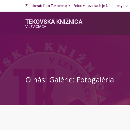
Zriaďovateľom Tekovskej knižnice v Leviciach je
Nitriansky sa
TEKOVSKÁ KNIŽNICA
V LEVICIACH
O nás: Galérie: Fotogaléria