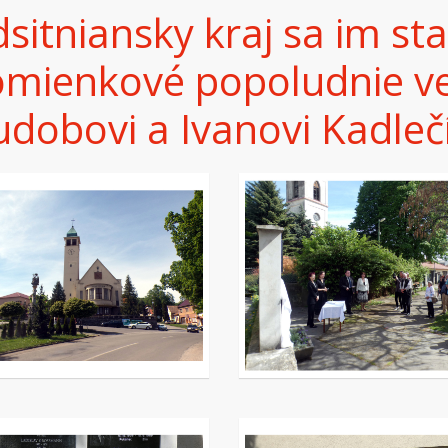
sitniansky kraj sa im s
omienkové popoludnie v
dobovi a Ivanovi Kadlečí