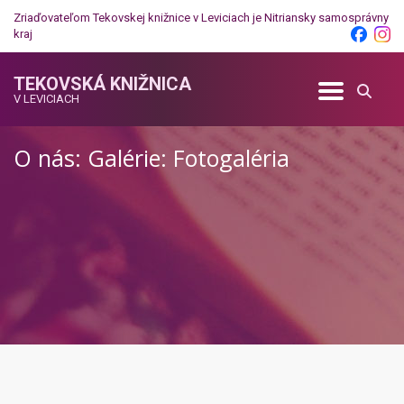
Zriaďovateľom Tekovskej knižnice v Leviciach je
Nitriansky samosprávny
kraj
TEKOVSKÁ KNIŽNICA
V LEVICIACH
O nás: Galérie: Fotogaléria