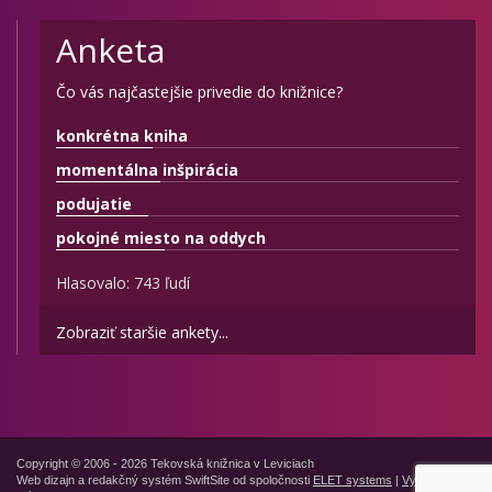
Anketa
Čo vás najčastejšie privedie do knižnice?
konkrétna kniha
momentálna inšpirácia
podujatie
pokojné miesto na oddych
Hlasovalo: 743 ľudí
Zobraziť staršie ankety...
Copyright © 2006 - 2026 Tekovská knižnica v Leviciach
Web dizajn a redakčný systém SwiftSite od spoločnosti
ELET systems
|
Vyhlásenie o