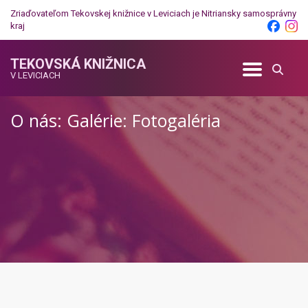
Zriaďovateľom Tekovskej knižnice v Leviciach je
Nitriansky samosprávny
kraj
TEKOVSKÁ KNIŽNICA
V LEVICIACH
O nás: Galérie: Fotogaléria