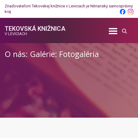
Zriaďovateľom Tekovskej knižnice v Leviciach je
Nitriansky samosprávny
kraj
TEKOVSKÁ KNIŽNICA
V LEVICIACH
O nás: Galérie: Fotogaléria