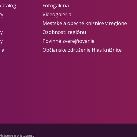
katalóg
Fotogaléria
ty
Videogaléria
Mestské a obecné knižnice v regióne
ky
Osobnosti regiónu
ty
Povinné zverejňovanie
ia
Občianske združenie Hlas knižnice
hlásenie o prístupnosti