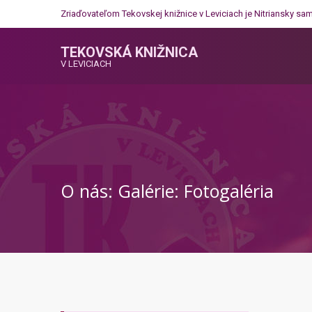
Zriaďovateľom Tekovskej knižnice v Leviciach je
Nitriansky sa
TEKOVSKÁ KNIŽNICA
V LEVICIACH
O nás: Galérie: Fotogaléria