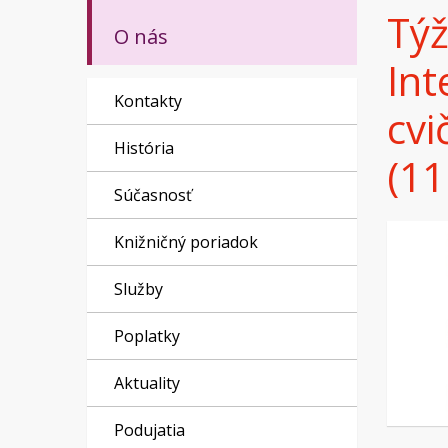
Týž
O nás
Int
Kontakty
cvi
História
(11
Súčasnosť
Knižničný poriadok
Služby
Poplatky
Aktuality
Podujatia