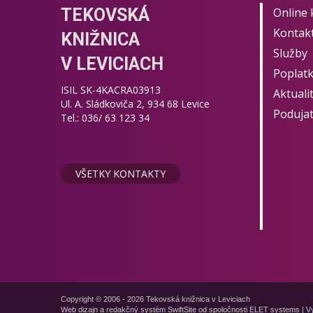
TEKOVSKÁ
Online 
Kontak
KNIŽNICA
Služby
V LEVICIACH
Poplat
ISIL SK-4KACRA03913
Aktuali
Ul. A. Sládkoviča 2, 934 68 Levice
Podujat
Tel.: 036/ 63 123 34
VŠETKY KONTAKTY
Copyright © 2006 - 2026 Tekovská knižnica v Leviciach
Web dizajn a redakčný systém SwiftSite od spoločnosti
ELET systems
|
Vy