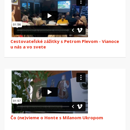
Cestovateľské zážitky s Petrom Plevom - Vianoce
u nás a vo svete
Čo (ne)vieme o Honte s Milanom Ukropom