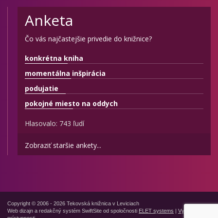
Anketa
Čo vás najčastejšie privedie do knižnice?
konkrétna kniha
momentálna inšpirácia
podujatie
pokojné miesto na oddych
Hlasovalo: 743 ľudí
Zobraziť staršie ankety...
Copyright © 2006 - 2026 Tekovská knižnica v Leviciach
Web dizajn a redakčný systém SwiftSite od spoločnosti
ELET systems
|
Vyhlásenie o