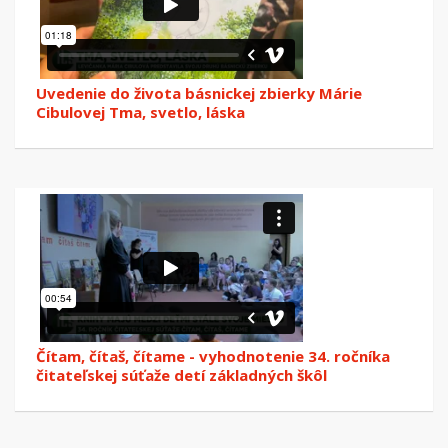
Uvedenie do života básnickej zbierky Márie
Cibulovej Tma, svetlo, láska
Čítam, čítaš, čítame - vyhodnotenie 34. ročníka
čitateľskej súťaže detí základných škôl