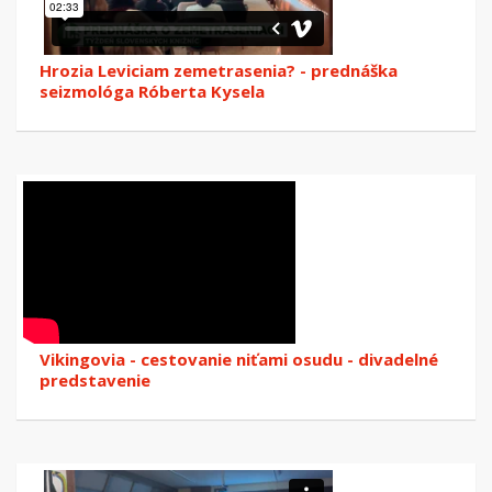
Hrozia Leviciam zemetrasenia? - prednáška
seizmológa Róberta Kysela
Vikingovia - cestovanie niťami osudu - divadelné
predstavenie