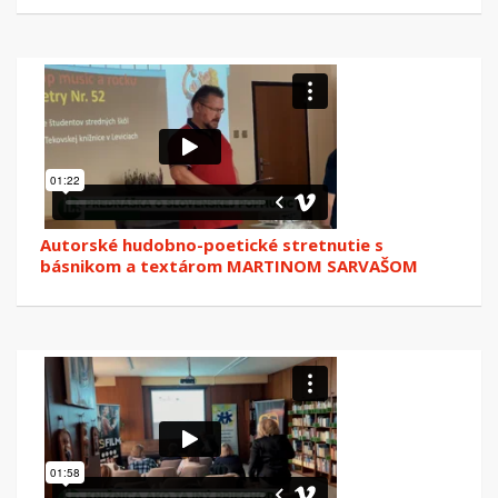
Autorské hudobno-poetické stretnutie s
básnikom a textárom MARTINOM SARVAŠOM