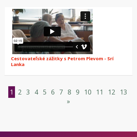
Cestovateľské zážitky s Petrom Plevom - Srí
Lanka
1
2
3
4
5
6
7
8
9
10
11
12
13
»