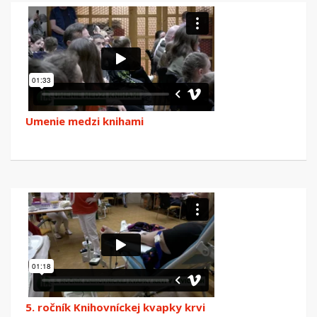
Umenie medzi knihami
5. ročník Knihovníckej kvapky krvi