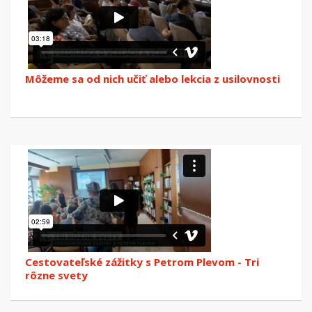
Môžeme sa od nich učiť alebo lekcia z usilovnosti
Cestovateľské zážitky s Petrom Plevom - Tri
rôzne svety