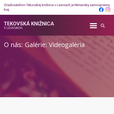
Zriaďovateľom Tekovskej knižnice v Leviciach je
Nitriansky samosprávny
kraj
TEKOVSKÁ KNIŽNICA
V LEVICIACH
O nás: Galérie: Videogaléria