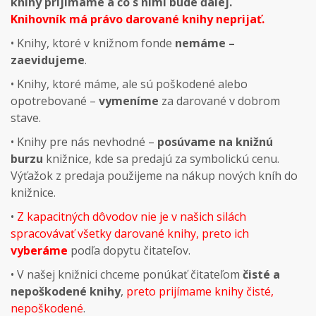
knihy prijímame a čo s nimi bude ďalej.
Knihovník má právo darované knihy neprijať.
• Knihy, ktoré v knižnom fonde
nemáme –
zaevidujeme
.
• Knihy, ktoré máme, ale sú poškodené alebo
opotrebované –
vymeníme
za darované v dobrom
stave.
• Knihy pre nás nevhodné –
posúvame na knižnú
burzu
knižnice, kde sa predajú za symbolickú cenu.
Výťažok z predaja použijeme na nákup nových kníh do
knižnice.
•
Z kapacitných dôvodov nie je v našich silách
spracovávať všetky darované knihy, preto ich
vyberáme
podľa dopytu čitateľov.
• V našej knižnici chceme ponúkať čitateľom
čisté a
nepoškodené knihy
,
preto prijímame knihy čisté,
nepoškodené
.