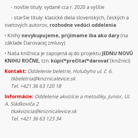
- novšie tituly: vydané cca r. 2020 a vyššie
- staršie tituly: klasické diela slovenských, českých a
svetových autorov,
rozhodne vedúci oddelenia
• Knihy
nevykupujeme, prijímame iba ako dary
(na
základe Darovacej zmluvy)
• Naša knižnica je zapojená aj do projektu
JEDNU NOVÚ
KNIHU ROČNE,
tzn.
kúpiť*prečítať*darovať
(knižnici)
Kontakt:
Oddelenie beletrie, Holubyho ul. č. 6.
tkbeletria@kniznicalevice.sk
Tel. +421 36 63 120 18
Informácie:
Oddelenie akvizície a metodiky, Junior, Ul.
A. Sládkoviča 2
tkakvizicia@kniznicalevice.sk
Tel. +421 36 63 123 34