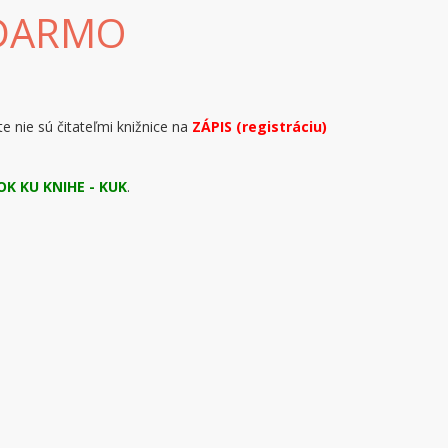
ZADARMO
te nie sú čitateľmi knižnice na
ZÁPIS (registráciu)
OK KU KNIHE - KUK
.