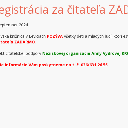
egistrácia za čitateľa 
september 2024
vská knižnica v Leviciach
POZÝVA
všetky deti a mladých ľudí, ktorí eš
čitateľa ZADARMO
.
ekt čitateľskej podpory
Neziskovej organizácie Anny Vydrovej KR
šie informácie Vám poskytneme na t. č. 036/631 26 55