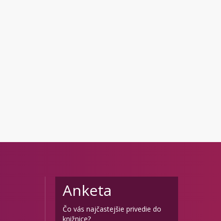
Anketa
Čo vás najčastejšie privedie do
knižnice?