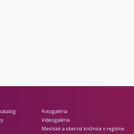
katalóg
Fotogaléria
ty
Videogaléria
Mestské a obecné knižnice v regióne