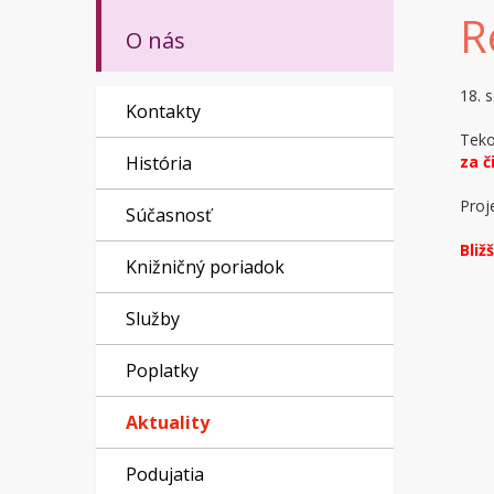
R
O nás
18. 
Kontakty
Teko
História
za 
Proj
Súčasnosť
Bliž
Knižničný poriadok
Služby
Poplatky
Aktuality
Podujatia