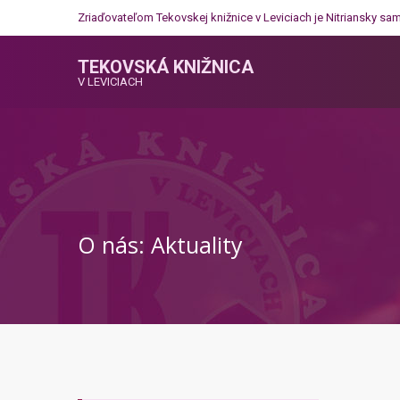
Zriaďovateľom Tekovskej knižnice v Leviciach je
Nitriansky sa
TEKOVSKÁ KNIŽNICA
V LEVICIACH
O nás: Aktuality