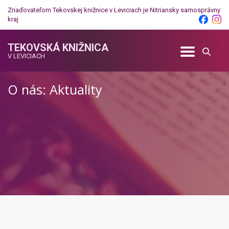
Zriaďovateľom Tekovskej knižnice v Leviciach je
Nitriansky samosprávny
kraj
TEKOVSKÁ KNIŽNICA
V LEVICIACH
O nás: Aktuality