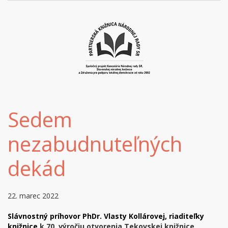
Sedem
nezabudnuteľných
dekád
22. marec 2022
Slávnostný príhovor PhDr. Vlasty Kollárovej, riaditeľky
knižnice
k 70. výročiu otvorenia Tekovskej knižnice