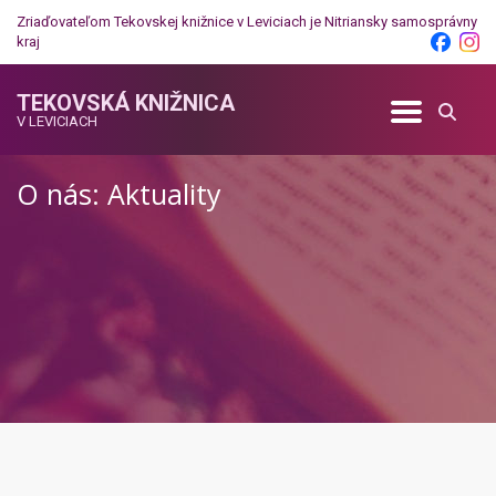
Zriaďovateľom Tekovskej knižnice v Leviciach je
Nitriansky samosprávny
kraj
TEKOVSKÁ KNIŽNICA
V LEVICIACH
O nás: Aktuality