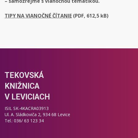
– samozrejme s vianočnou tematikou.
TIPY NA VIANOČNÉ ČÍTANIE
(PDF, 612,5 kB)
TEKOVSKÁ
KNIŽNICA
V LEVICIACH
ISIL SK-4KACRA03913
Ul. A. Sládkoviča 2, 934 68 Levice
Tel.: 036/ 63 123 34