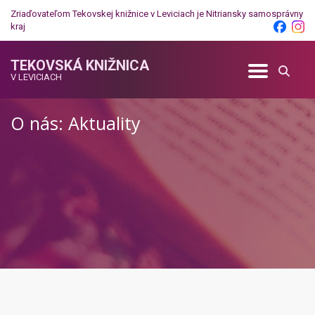
Zriaďovateľom Tekovskej knižnice v Leviciach je
Nitriansky samosprávny
kraj
TEKOVSKÁ KNIŽNICA
V LEVICIACH
O nás: Aktuality