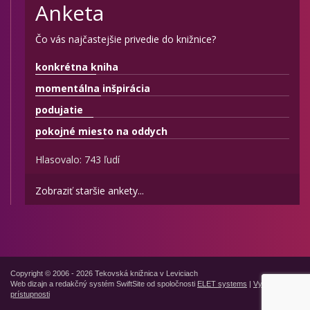
Anketa
Čo vás najčastejšie privedie do knižnice?
konkrétna kniha
momentálna inšpirácia
podujatie
pokojné miesto na oddych
Hlasovalo: 743 ľudí
Zobraziť staršie ankety...
Copyright © 2006 - 2026 Tekovská knižnica v Leviciach
Web dizajn a redakčný systém SwiftSite od spoločnosti
ELET systems
|
Vyhlásenie o
prístupnosti