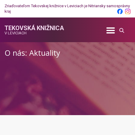
Zriaďovateľom Tekovskej knižnice v Leviciach je
Nitriansky samosprávny
kraj
TEKOVSKÁ KNIŽNICA
V LEVICIACH
O nás: Aktuality