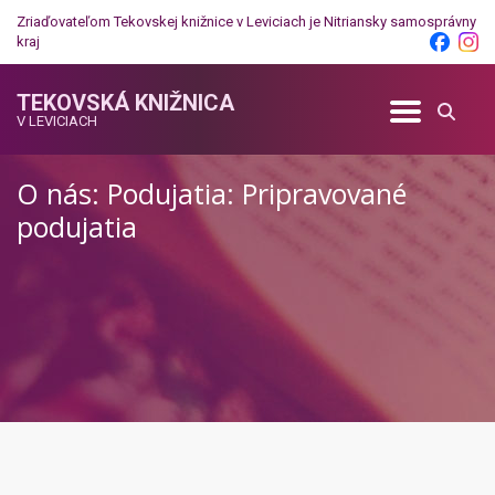
Zriaďovateľom Tekovskej knižnice v Leviciach je
Nitriansky samosprávny
kraj
TEKOVSKÁ KNIŽNICA
V LEVICIACH
O nás: Podujatia: Pripravované
podujatia