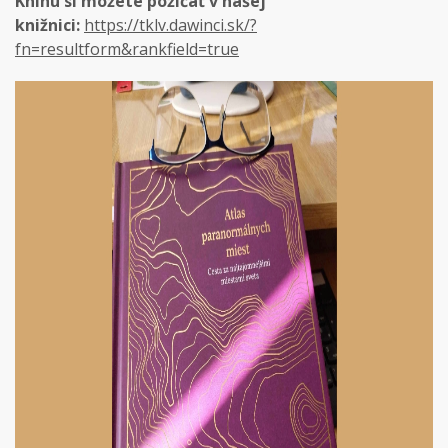
Knihu si môžete požičať v našej
knižnici:
https://tklv.dawinci.sk/?
fn=resultform&rankfield=true