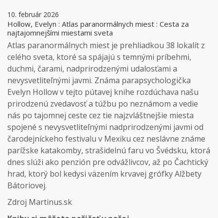
10. február 2026
Hollow, Evelyn : Atlas paranormálnych miest : Cesta za
najtajomnejšími miestami sveta
Atlas paranormálnych miest je prehliadkou 38 lokalít z
celého sveta, ktoré sa spájajú s temnými príbehmi,
duchmi, čarami, nadprirodzenými udalosťami a
nevysvetliteľnými javmi. Známa parapsychologička
Evelyn Hollow v tejto pútavej knihe rozdúchava našu
prirodzenú zvedavosť a túžbu po neznámom a vedie
nás po tajomnej ceste cez tie najzvláštnejšie miesta
spojené s nevysvetliteľnými nadprirodzenými javmi od
čarodejníckeho festivalu v Mexiku cez neslávne známe
parížske katakomby, strašidelnú faru vo Švédsku, ktorá
dnes slúži ako penzión pre odvážlivcov, až po Čachtický
hrad, ktorý bol kedysi väzením krvavej grófky Alžbety
Bátoriovej.
Zdroj Martinus.sk