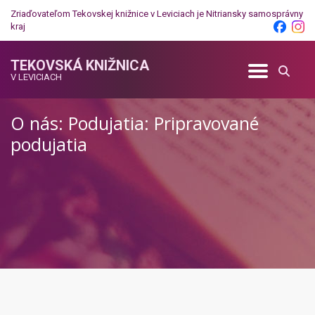
Zriaďovateľom Tekovskej knižnice v Leviciach je
Nitriansky samosprávny
kraj
TEKOVSKÁ KNIŽNICA
V LEVICIACH
O nás: Podujatia: Pripravované
podujatia