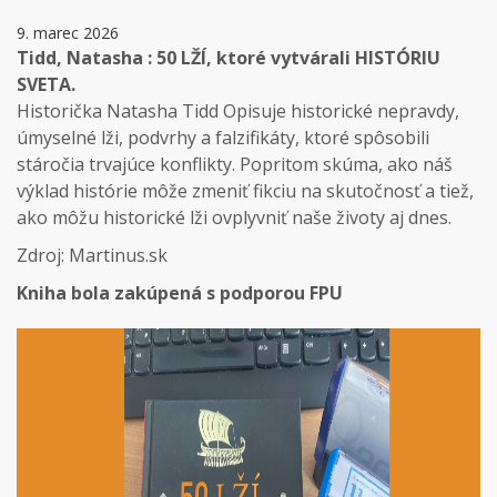
9. marec 2026
Tidd, Natasha : 50 LŽÍ, ktoré vytvárali HISTÓRIU
SVETA.
Historička Natasha Tidd Opisuje historické nepravdy,
úmyselné lži, podvrhy a falzifikáty, ktoré spôsobili
stáročia trvajúce konflikty. Popritom skúma, ako náš
výklad histórie môže zmeniť fikciu na skutočnosť a tiež,
ako môžu historické lži ovplyvniť naše životy aj dnes.
Zdroj: Martinus.sk
Kniha bola zakúpená s podporou FPU