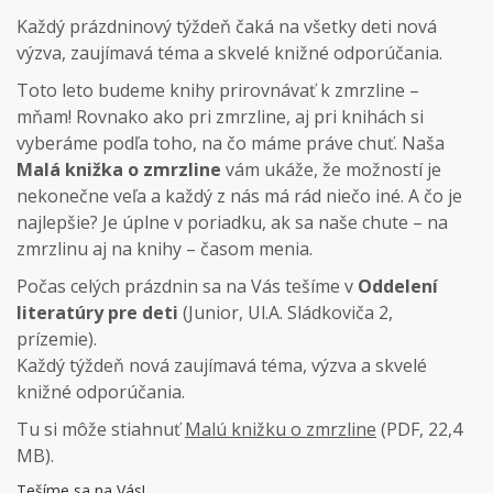
Každý prázdninový týždeň čaká na všetky deti nová
výzva, zaujímavá téma a skvelé knižné odporúčania.
Toto leto budeme knihy prirovnávať k zmrzline –
mňam! Rovnako ako pri zmrzline, aj pri knihách si
vyberáme podľa toho, na čo máme práve chuť. Naša
Malá knižka o zmrzline
vám ukáže, že možností je
nekonečne veľa a každý z nás má rád niečo iné. A čo je
najlepšie? Je úplne v poriadku, ak sa naše chute – na
zmrzlinu aj na knihy – časom menia.
Počas celých prázdnin sa na Vás tešíme v
Oddelení
literatúry pre deti
(Junior, Ul.A. Sládkoviča 2,
prízemie).
Každý týždeň nová zaujímavá téma, výzva a skvelé
knižné odporúčania.
Tu si môže stiahnuť
Malú knižku o zmrzline
(PDF, 22,4
MB).
Tešíme sa na Vás!