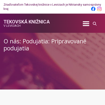
Zriaďovateľom Tekovskej knižnice v Leviciach je
Nitriansky samosprávny
kraj
TEKOVSKÁ KNIŽNICA
V LEVICIACH
O nás: Podujatia: Pripravované
podujatia