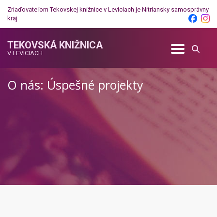
Zriaďovateľom Tekovskej knižnice v Leviciach je
Nitriansky samosprávny
kraj
TEKOVSKÁ KNIŽNICA
V LEVICIACH
O nás: Úspešné projekty