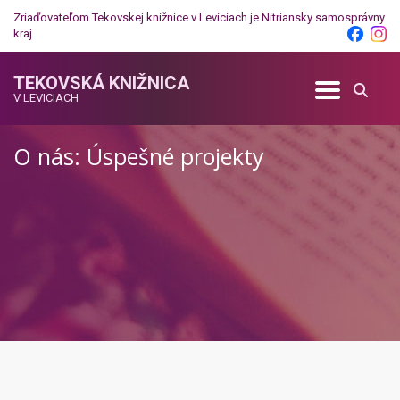
Zriaďovateľom Tekovskej knižnice v Leviciach je
Nitriansky samosprávny
kraj
TEKOVSKÁ KNIŽNICA
V LEVICIACH
O nás: Úspešné projekty