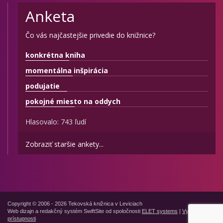
Anketa
Čo vás najčastejšie privedie do knižnice?
konkrétna kniha
momentálna inšpirácia
podujatie
pokojné miesto na oddych
Hlasovalo: 743 ľudí
Zobraziť staršie ankety...
Copyright © 2006 - 2026 Tekovská knižnica v Leviciach
Web dizajn a redakčný systém SwiftSite od spoločnosti
ELET systems
|
Vyhlásenie o
prístupnosti