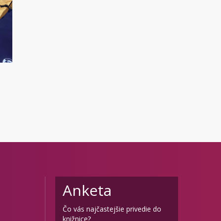
Anketa
Čo vás najčastejšie privedie do
knižnice?