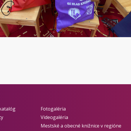
katalóg
Fotogaléria
ty
Videogaléria
Mestské a obecné knižnice v regióne