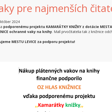
aky pre najmenších čitat
október 2024
ka
podporenému projektu KAMARÁTKY KNIŽKY z dotácie ME
STA
ŽNICE
ochranné vaky na knihy
. Malí prvočitatelia tak z knižnice od
ujeme MESTU LEVICE za podporu projektu!