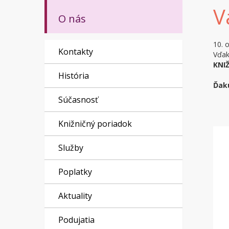
V
O nás
10. 
Kontakty
Vďa
KNI
História
Ďak
Súčasnosť
Knižničný poriadok
Služby
Poplatky
Aktuality
Podujatia