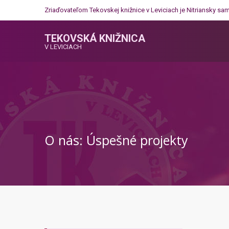
Zriaďovateľom Tekovskej knižnice v Leviciach je
Nitriansky sa
TEKOVSKÁ KNIŽNICA
V LEVICIACH
O nás: Úspešné projekty