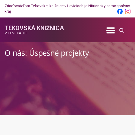
Zriaďovateľom Tekovskej knižnice v Leviciach je
Nitriansky samosprávny
kraj
TEKOVSKÁ KNIŽNICA
V LEVICIACH
O nás: Úspešné projekty