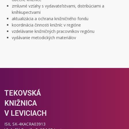
zmluvné vzťahy s vydavateľstvami, distribúciami a
kníhkupectvami
aktualizácia a ochrana knižničného fondu
koordinácia činnosti knižníc v regióne
vzdelávanie knižničných pracovníkov regiónu
vydávanie metodických materiálov
TEKOVSKÁ
KNIŽNICA
V LEVICIACH
ISIL SK-4KACRA03913