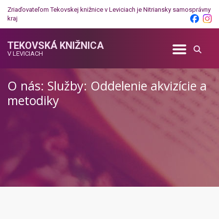
Zriaďovateľom Tekovskej knižnice v Leviciach je
Nitriansky samosprávny
kraj
TEKOVSKÁ KNIŽNICA
V LEVICIACH
O nás: Služby: Oddelenie akvizície a
metodiky