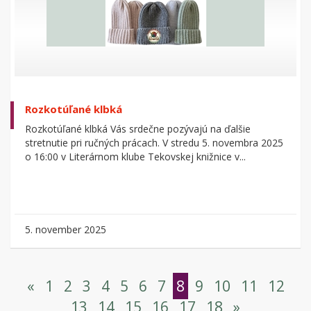
Rozkotúľané klbká
Rozkotúľané klbká Vás srdečne pozývajú na ďalšie
stretnutie pri ručných prácach. V stredu 5. novembra 2025
o 16:00 v Literárnom klube Tekovskej knižnice v...
5. november 2025
«
1
2
3
4
5
6
7
8
9
10
11
12
13
14
15
16
17
18
»