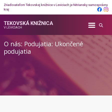
Zriaďovateľom Tekovskej knižnice v Leviciach je
Nitriansky samosprávny
kraj
TEKOVSKÁ KNIŽNICA
V LEVICIACH
O nás: Podujatia: Ukončené
podujatia