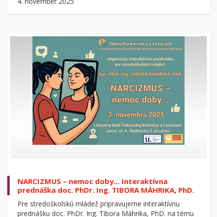
4. november 2025
NARCIZMUS – nemoc doby... Interaktívna
prednáška doc. PhDr. Ing. TIBORA MÁHRIKA, PhD.
Pre stredoškolskú mládež pripravujeme interaktívnu
prednášku doc. PhDr. Ing. Tibora Máhrika, PhD. na tému