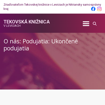
Zriaďovateľom Tekovskej knižnice v Leviciach je
Nitriansky samosprávny
kraj
TEKOVSKÁ KNIŽNICA
V LEVICIACH
O nás: Podujatia: Ukončené
podujatia