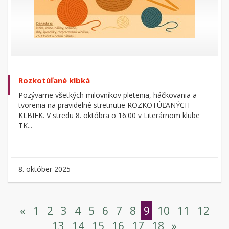
Rozkotúľané klbká
Pozývame všetkých milovníkov pletenia, háčkovania a
tvorenia na pravidelné stretnutie ROZKOTÚĽANÝCH
KLBIEK. V stredu 8. októbra o 16:00 v Literárnom klube
TK...
8. október 2025
«
1
2
3
4
5
6
7
8
9
10
11
12
13
14
15
16
17
18
»