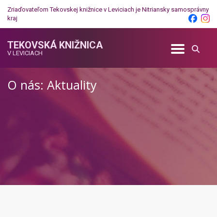
Zriaďovateľom Tekovskej knižnice v Leviciach je
Nitriansky samosprávny
kraj
TEKOVSKÁ KNIŽNICA
V LEVICIACH
O nás: Aktuality