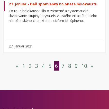
27. január - Deň spomienky na obete holokaustu
Čo to je holokaust? Išlo o zámerné a systematické
likvidovanie skupiny obyvateľstva istého etnického alebo
náboženského charakteru s cieľom ich úplného...
27. január 2021
«
1
2
3
4
5
6
7
8
9
10
»