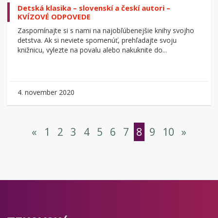
Detská klasika – slovenskí a českí autori –
KVÍZOVÉ ODPOVEDE
Zaspomínajte si s nami na najobľúbenejšie knihy svojho
detstva. Ak si neviete spomenúť, prehľadajte svoju
knižnicu, vylezte na povalu alebo nakuknite do...
4. november 2020
«
1
2
3
4
5
6
7
8
9
10
»