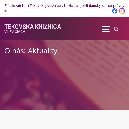
Zriaďovateľom Tekovskej knižnice v Leviciach je
Nitriansky samosprávny
kraj
TEKOVSKÁ KNIŽNICA
V LEVICIACH
O nás: Aktuality