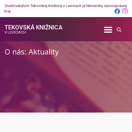
Zriaďovateľom Tekovskej knižnice v Leviciach je
Nitriansky samosprávny
kraj
TEKOVSKÁ KNIŽNICA
V LEVICIACH
O nás: Aktuality