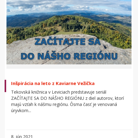
Inšpirácia na leto z Kaviarne Vežička
Tekovská knižnica v Leviciach predstavuje seriál
ZAČÍTAJTE SA DO NÁŠHO REGIÓNU z diel autorov, ktorí
majú vzťah k nášmu regiónu. Ôsma časť je venovaná
úryvkom...
8. jún 2021