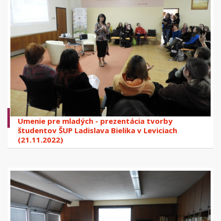
Umenie pre mladých - prezentácia tvorby
študentov ŠUP Ladislava Bielika v Leviciach
(21.11.2022)