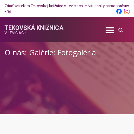
Zriaďovateľom Tekovskej knižnice v Leviciach je
Nitriansky samosprávny
kraj
TEKOVSKÁ KNIŽNICA
V LEVICIACH
O nás: Galérie: Fotogaléria