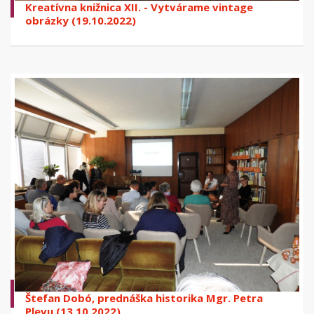
Kreatívna knižnica XII. - Vytvárame vintage
obrázky (19.10.2022)
Štefan Dobó, prednáška historika Mgr. Petra
Plevu (13.10.2022)