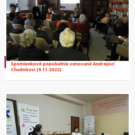
Spomienkové popoludnie venované Andrejovi
Chudobovi (9.11.2022)