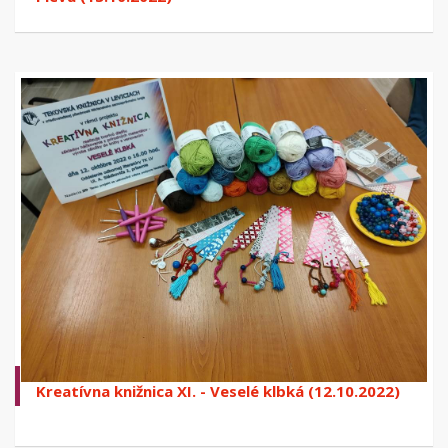
Kreatívna knižnica XI. - Veselé klbká (12.10.2022)