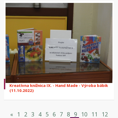
Kreatívna knižnica IX. - Hand Made - Výroba bábik
(11.10.2022)
«
1
2
3
4
5
6
7
8
9
10
11
12