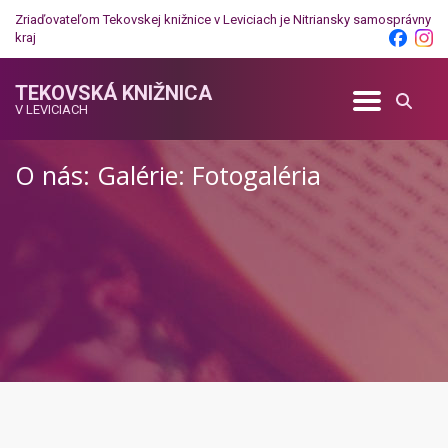
Zriaďovateľom Tekovskej knižnice v Leviciach je
Nitriansky samosprávny
kraj
TEKOVSKÁ KNIŽNICA
V LEVICIACH
O nás: Galérie: Fotogaléria