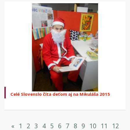
Celé Slovenslo číta deťom aj na Mikuláša 2015
«
1
2
3
4
5
6
7
8
9
10
11
12