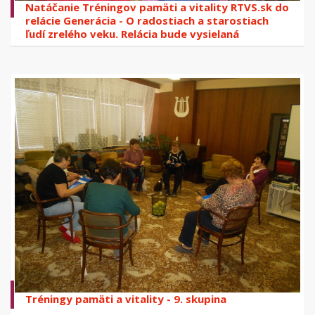
Natáčanie Tréningov pamäti a vitality RTVS.sk do
relácie Generácia - O radostiach a starostiach
ľudí zrelého veku. Relácia bude vysielaná
20.2.2016 o 10.00 hod.
Tréningy pamäti a vitality - 9. skupina