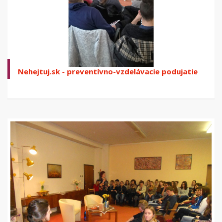
Nehejtuj.sk - preventívno-vzdelávacie podujatie