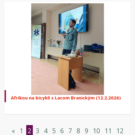
Afrikou na bicykli s Lacom Branickým (12.2.2026)
«
1
2
3
4
5
6
7
8
9
10
11
12