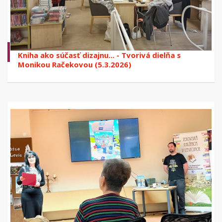
Kniha ako súčasť dizajnu... - Tvorivá dielňa s
Monikou Račekovou (5.3.2026)