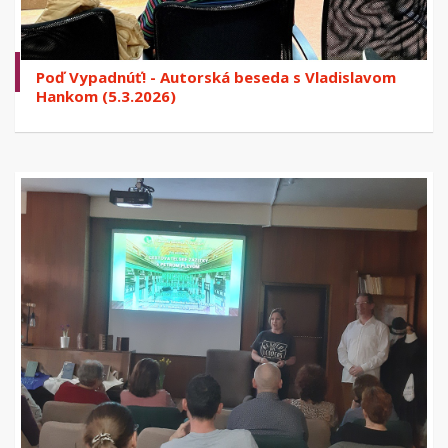
Poď Vypadnúť! - Autorská beseda s Vladislavom
Hankom (5.3.2026)