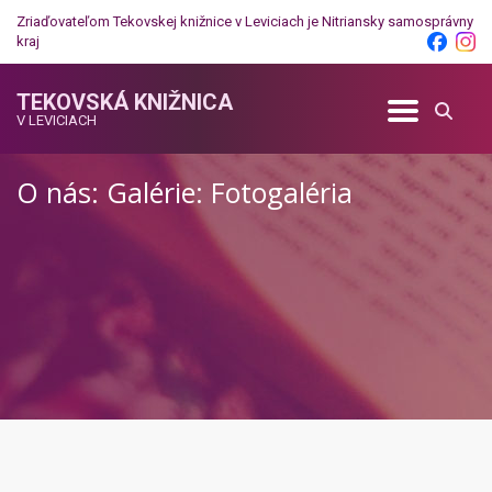
Zriaďovateľom Tekovskej knižnice v Leviciach je
Nitriansky samosprávny
kraj
TEKOVSKÁ KNIŽNICA
V LEVICIACH
O nás: Galérie: Fotogaléria