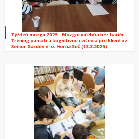
Týždeň mozgu 2025 - Mozgocvičebňa bez bariér -
Tréning pamäti a kognitívne cvičenia pre klientov
Senior Garden n. o. Horná Seč (13.3.2025)