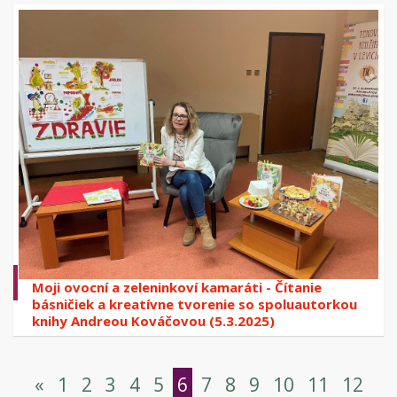
Moji ovocní a zeleninkoví kamaráti - Čítanie
básničiek a kreatívne tvorenie so spoluautorkou
knihy Andreou Kováčovou (5.3.2025)
«
1
2
3
4
5
6
7
8
9
10
11
12