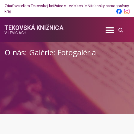
Zriaďovateľom Tekovskej knižnice v Leviciach je
Nitriansky samosprávny
kraj
TEKOVSKÁ KNIŽNICA
V LEVICIACH
O nás: Galérie: Fotogaléria