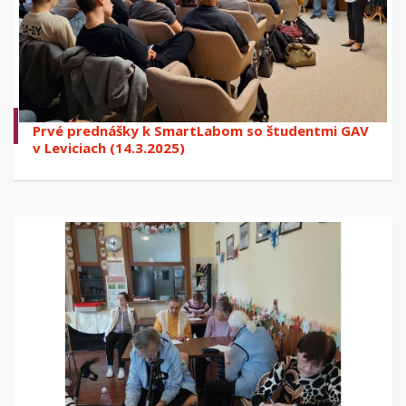
Prvé prednášky k SmartLabom so študentmi GAV
v Leviciach (14.3.2025)