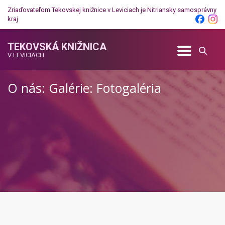
Zriaďovateľom Tekovskej knižnice v Leviciach je
Nitriansky samosprávny
kraj
TEKOVSKÁ KNIŽNICA
V LEVICIACH
O nás: Galérie: Fotogaléria