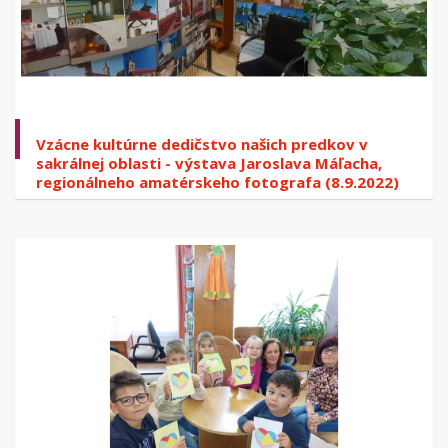
Vzácne kultúrne dedičstvo našich predkov v
sakrálnej oblasti - výstava Jaroslava Máľacha,
regionálneho amatérskeho fotografa (8.9.2022)