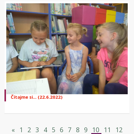
Čítajme si... (22.6.2022)
«
1
2
3
4
5
6
7
8
9
10
11
12