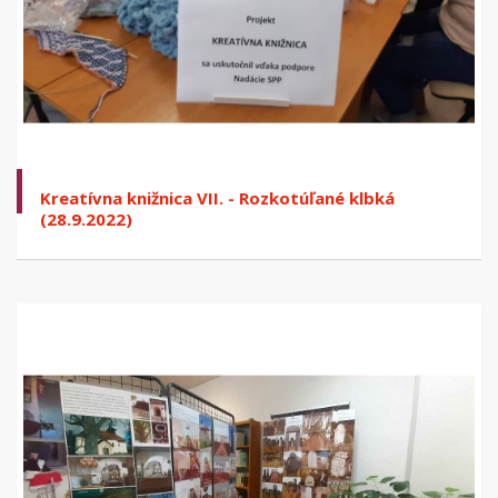
Kreatívna knižnica VII. - Rozkotúľané klbká
(28.9.2022)